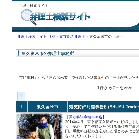
弁理士検索サイト
弁理士検索サイト TOP
>
東京都の弁理士
> 東久留米市の弁理士
東久留米市の弁理士事務所
「市区町村」から「東久留米市」で検索した結果
2
件の弁理士が見つかり
1件から2件を表
1
1
東久留米市
秀友特許商標事務所(SHUYU Trademar
【
秀友特許商標事務所
】
2014年4月に東京都東久留米市に移転しま
り、安心してご依頼いただける商標専門事務
円、手数料は登録査定が出た場合のみにご
をいただいております。