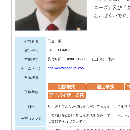
ニーズ』及び『
なれば幸いです
田邉 陽一
担当者名
0466-90-4482
電話番号
受付時間 10:00～17:00 （土日祝 休み）
営業時間
http://www.pace-ipl.com
ホームページ
対応地域
取扱業務
リーズナブルなお値段を心がけております。ご相談
料金
知的財産に関する日々の活動を通じて、『人と人と
一言コメント
に貢献できれば幸いです。