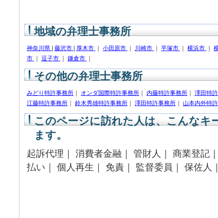
地域の弁理士事務所
神奈川県
|
藤沢市
|
厚木市
｜
小田原市
｜
川崎市
｜
平塚市
｜
横浜市
｜
市
｜
逗子市
｜
鎌倉市
｜
その他の弁理士事務所
みどり特許事務所
｜
オンダ国際特許事務所
｜
内藤特許事務所
｜
澤田特許
江藤特許事務所
｜
鈴木秀雄特許事務所
｜
澤田特許事務所
｜
山本内外特許
このページに訪れた人は、こんなキ
ます。
起訴代理｜ 消費者金融｜ 管財人｜ 商業登記｜
払い｜ 個人再生｜ 免責｜ 監督委員｜ 保佐人