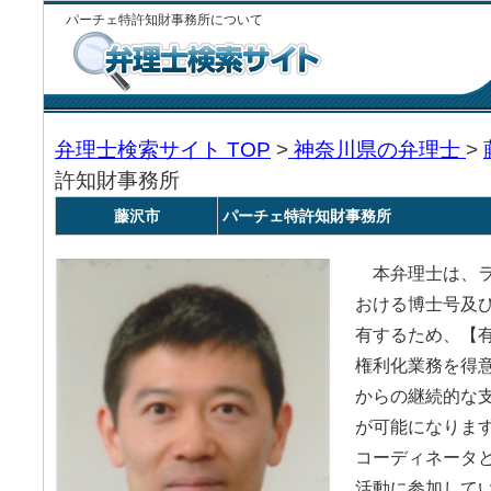
パーチェ特許知財事務所について
弁理士検索サイト TOP
>
神奈川県の弁理士
>
許知財事務所
藤沢市
パーチェ特許知財事務所
本弁理士は、ラ
おける博士号及
有するため、【
権利化業務を得
からの継続的な
が可能になりま
コーディネータ
活動に参加して