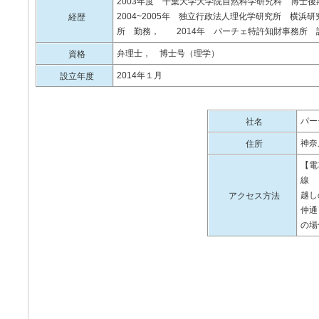
2003年度 千葉大学大学院自然科学研究科 博
2004~2005年 独立行政法人理化学研究所 横浜研
経歴
所 勤務， 2014年 パーチェ特許知財事務所
弁理士， 博士号（理学）
資格
2014年１月
設立年度
パー
社名
神奈
住所
【電
線 
越し
アクセス方法
仲通
の場