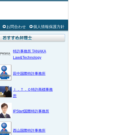
お問合わせ
個人情報保護方針
特許事務所 TANAKA
Law&Technology
田中国際特許事務所
Ｉ．Ｔ．Ｏ特許商標事務
所
IPStart国際特許事務所
西山国際特許事務所