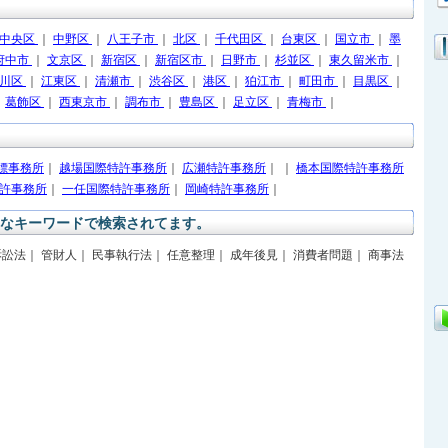
中央区
｜
中野区
｜
八王子市
｜
北区
｜
千代田区
｜
台東区
｜
国立市
｜
墨
府中市
｜
文京区
｜
新宿区
｜
新宿区市
｜
日野市
｜
杉並区
｜
東久留米市
｜
戸川区
｜
江東区
｜
清瀬市
｜
渋谷区
｜
港区
｜
狛江市
｜
町田市
｜
目黒区
｜
｜
葛飾区
｜
西東京市
｜
調布市
｜
豊島区
｜
足立区
｜
青梅市
｜
標事務所
｜
越場国際特許事務所
｜
広瀬特許事務所
｜
｜
橋本国際特許事務所
許事務所
｜
一任国際特許事務所
｜
岡崎特許事務所
｜
なキーワードで検索されてます。
訴訟法｜ 管財人｜ 民事執行法｜ 任意整理｜ 成年後見｜ 消費者問題｜ 商事法