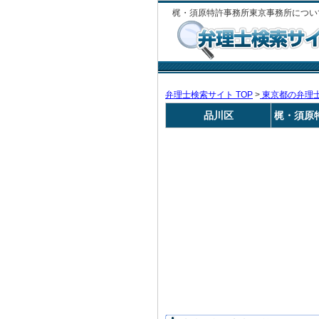
梶・須原特許事務所東京事務所につい
弁理士検索サイト TOP
>
東京都の弁理
品川区
梶・須原