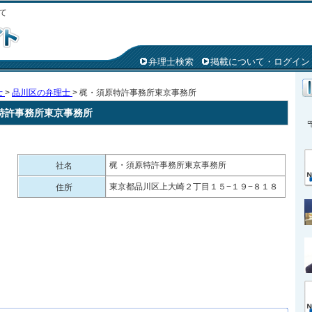
て
弁理士検索
掲載について・ログイン
士
>
品川区の弁理士
> 梶・須原特許事務所東京事務所
特許事務所東京事務所
梶・須原特許事務所東京事務所
社名
東京都品川区上大崎２丁目１５−１９−８１８
住所