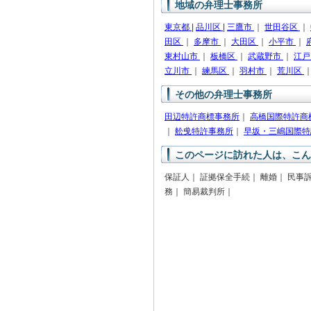
地域の弁理士事務所
東京都
|
品川区
|
三鷹市
｜
世田谷区
｜
田区
｜
多摩市
｜
大田区
｜
小平市
｜
東村山市
｜
板橋区
｜
武蔵野市
｜
江
立川市
｜
練馬区
｜
羽村市
｜
荒川区
その他の弁理士事務所
田辺特許商標事務所
｜
高橋国際特許商
｜
舩曵特許事務所
｜
早坂・三嶋国際特
このページに訪れた人は、こん
保証人｜ 証拠保全手続｜ 離婚｜ 民事
務｜ 簡易裁判所｜