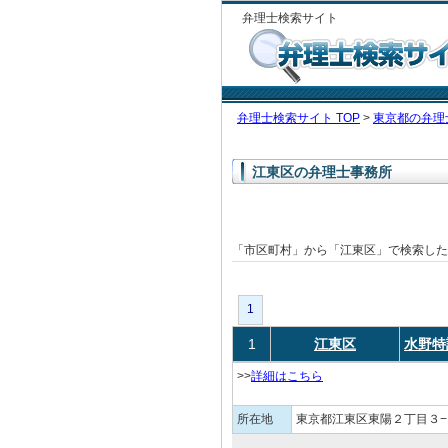
弁理士検索サイト
弁理士検索サイト TOP
>
東京都の弁理
江東区の弁理士事務所
「市区町村」から「江東区」で検索し
1
1
江東区
水野特
>>
詳細はこちら
所在地
東京都江東区東陽２丁目３−