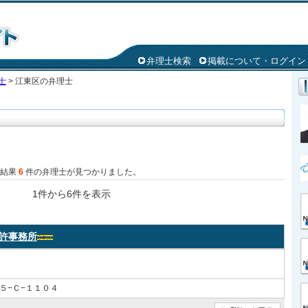
弁理士検索
掲載について・ログイン
士
> 江東区の弁理士
た結果
6
件の弁理士が見つかりました。
1件から6件を表示
許事務所
５−Ｃ−１１０４