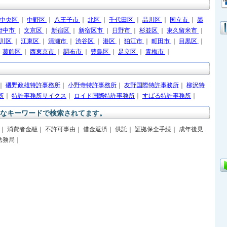
中央区
｜
中野区
｜
八王子市
｜
北区
｜
千代田区
｜
品川区
｜
国立市
｜
墨
府中市
｜
文京区
｜
新宿区
｜
新宿区市
｜
日野市
｜
杉並区
｜
東久留米市
｜
戸川区
｜
江東区
｜
清瀬市
｜
渋谷区
｜
港区
｜
狛江市
｜
町田市
｜
目黒区
｜
｜
葛飾区
｜
西東京市
｜
調布市
｜
豊島区
｜
足立区
｜
青梅市
｜
｜
磯野政雄特許事務所
｜
小野寺特許事務所
｜
友野国際特許事務所
｜
柳沢特
所
｜
特許事務所サイクス
｜
ロイド国際特許事務所
｜
すばる特許事務所
｜
なキーワードで検索されてます。
｜ 消費者金融｜ 不許可事由｜ 借金返済｜ 供託｜ 証拠保全手続｜ 成年後見
法務局｜