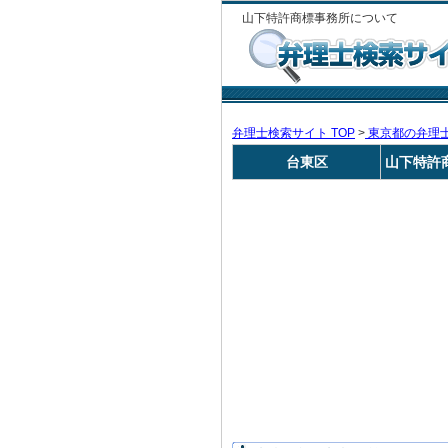
山下特許商標事務所について
弁理士検索サイト TOP
>
東京都の弁理
台東区
山下特許