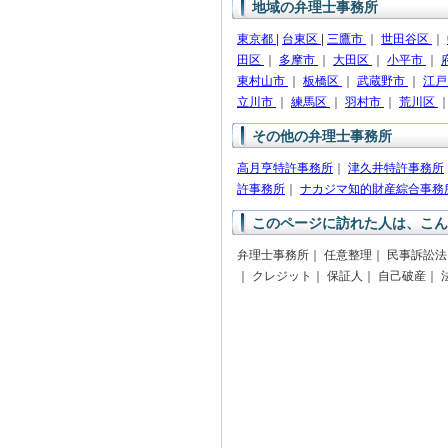
地域の弁理士事務所
東京都
|
台東区
|
三鷹市
｜
世田谷区
｜
田区
｜
多摩市
｜
大田区
｜
小平市
｜
東村山市
｜
板橋区
｜
武蔵野市
｜
江
立川市
｜
練馬区
｜
羽村市
｜
荒川区
その他の弁理士事務所
高月亨特許事務所
｜
津久井特許事務所
許事務所
｜
ナカジマ知的財産綜合事務
このページに訪れた人は、こん
弁理士事務所｜ 任意整理｜ 民事訴訟法
｜ クレジット｜ 保証人｜ 自己破産｜ 