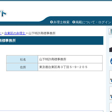
弁理士検索
掲載について・ログイン
士
>
台東区の弁理士
> 山下特許商標事務所
商標事務所
山下特許商標事務所
社名
東京都台東区寿３丁目５−９−２０５
住所