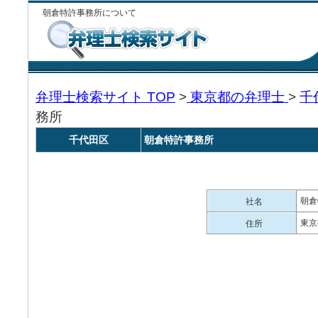
朝倉特許事務所について
弁理士検索サイト TOP
>
東京都の弁理士
>
千
務所
千代田区
朝倉特許事務所
朝倉
社名
東京
住所