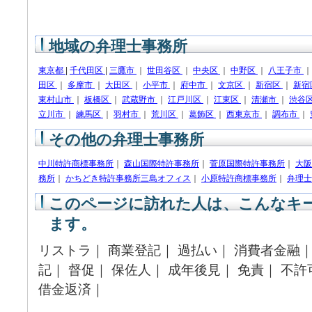
地域の弁理士事務所
東京都
|
千代田区
|
三鷹市
｜
世田谷区
｜
中央区
｜
中野区
｜
八王子市
田区
｜
多摩市
｜
大田区
｜
小平市
｜
府中市
｜
文京区
｜
新宿区
｜
新宿
東村山市
｜
板橋区
｜
武蔵野市
｜
江戸川区
｜
江東区
｜
清瀬市
｜
渋谷
立川市
｜
練馬区
｜
羽村市
｜
荒川区
｜
葛飾区
｜
西東京市
｜
調布市
｜
その他の弁理士事務所
中川特許商標事務所
｜
森山国際特許事務所
｜
菅原国際特許事務所
｜
大阪
務所
｜
かちどき特許事務所三島オフィス
｜
小原特許商標事務所
｜
弁理士
このページに訪れた人は、こんなキ
ます。
リストラ｜ 商業登記｜ 過払い｜ 消費者金融｜
記｜ 督促｜ 保佐人｜ 成年後見｜ 免責｜ 不
借金返済｜