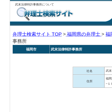
武末法律特許事務所について
弁理士検索サイト TOP
>
福岡県の弁理士
>
福
事務所
福岡市
武末法律特許事務所
武末
社名
福岡
住所
−１