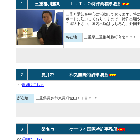
1
三重郡川越町
Ｉ．Ｔ．Ｏ特許商標事務所
三重と愛知を中心に活動しております。特
ポートに注力しておりますので、特許出願
ご連絡下さい。国内出願はもちろん、外国出
所在地
三重県三重郡川越町高松３３１
2
員弁郡
和気国際特許事務所
>>
詳細はこちら
所在地
三重県員弁郡東員町城山１丁目２−６
3
桑名市
ケーワイ国際特許事務所
>>
詳細はこちら