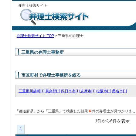
弁理士検索サイト
弁理士検索サイト TOP
> 三重県の弁理士
三重県の弁理士事務所
市区町村で弁理士事務所を絞る
三重郡川越町[1]
員弁郡[1]
四日市市[1]
志摩市[1]
松阪市[1]
桑名市[1]
「都道府県」から「三重県」で検索した結果
6
件の弁理士が見つかりまし
1件から6件を表
1