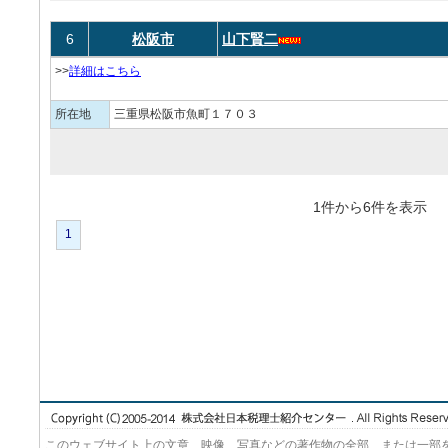
6
松阪市
山下賢二
>>
詳細はこちら
所在地
三重県松阪市魚町１７０３
1件から6件を表
1
このウェブサイト上の文章、映像、写真などの著作物の全部、または一部