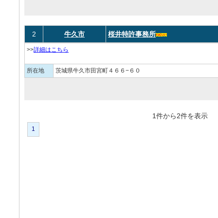
2
牛久市
桜井特許事務所
>>
詳細はこちら
所在地
茨城県牛久市田宮町４６６−６０
1件から2件を表
1