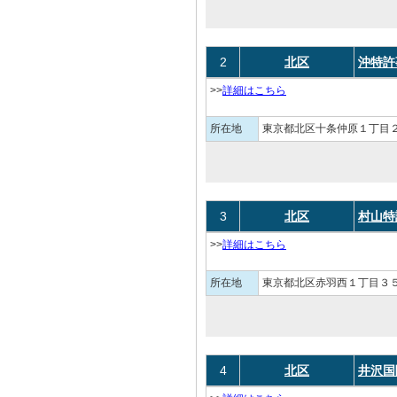
2
北区
沖特許
>>
詳細はこちら
所在地
東京都北区十条仲原１丁目２
3
北区
村山特
>>
詳細はこちら
所在地
東京都北区赤羽西１丁目３５
4
北区
井沢国