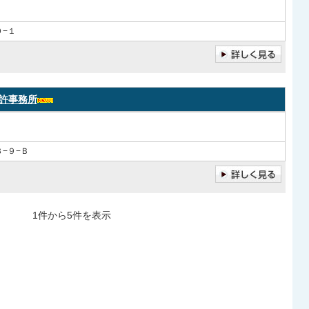
−１
許事務所
−９−Ｂ
1件から5件を表示