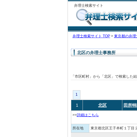
弁理士検索サイト
弁理士検索サイト TOP
>
東京都の弁理
北区の弁理士事務所
「市区町村」から「北区」で検索した
1
1
北区
田所特
>>
詳細はこちら
所在地
東京都北区王子本町１丁目２