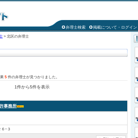
弁理士検索
掲載について・ログイン
士
> 北区の弁理士
結果
5
件の弁理士が見つかりました。
1件から5件を表示
許事務所
６−３