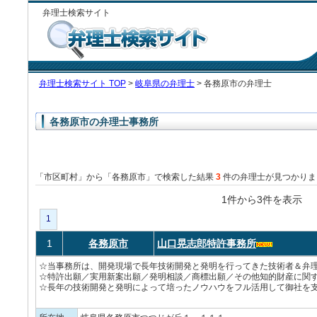
弁理士検索サイト
弁理士検索サイト TOP
>
岐阜県の弁理士
> 各務原市の弁理士
各務原市の弁理士事務所
「市区町村」から「各務原市」で検索した結果
3
件の弁理士が見つかりま
1件から3件を表
1
1
各務原市
山口晃志郎特許事務所
☆当事務所は、開発現場で長年技術開発と発明を行ってきた技術者＆弁
☆特許出願／実用新案出願／発明相談／商標出願／その他知的財産に関
☆長年の技術開発と発明によって培ったノウハウをフル活用して御社を支援