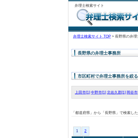
弁理士検索サイト
弁理士検索サイト TOP
> 長野県の弁理
長野県の弁理士事務所
市区町村で弁理士事務所を絞る
上田市[1]
中野市[1]
北佐久郡[1]
岡谷市[
「都道府県」から「長野県」で検索し
1
1
2