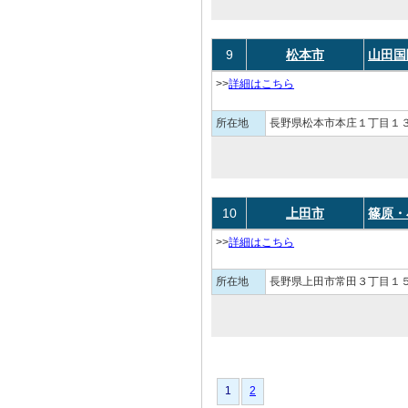
9
松本市
山田国
>>
詳細はこちら
所在地
長野県松本市本庄１丁目１３
10
上田市
篠原・
>>
詳細はこちら
所在地
長野県上田市常田３丁目１５
1
1
2