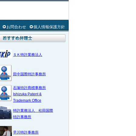
お問合わせ
個人情報保護方針
ＳＫ特許業務法人
田中国際特許事務所
石塚特許商標事務所
Ishizuka Patent &
Trademark Office
特許業務法人 松田国際
特許事務所
早川特許事務所