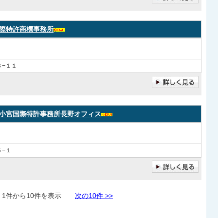
際特許商標事務所
−１１
小宮国際特許事務所長野オフィス
−１
件から10件を表示
次の10件 >>