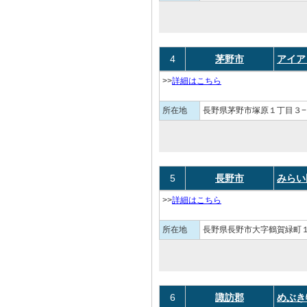
4
茅野市
アイア
>>
詳細はこちら
所在地
長野県茅野市塚原１丁目３−
5
長野市
みらい
>>
詳細はこちら
所在地
長野県長野市大字鶴賀緑町
6
諏訪郡
めぶき