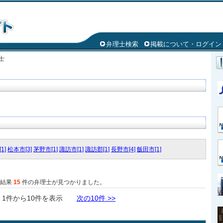
弁理士検索
掲載について・ログイン
士
1]
松本市[3]
茅野市[1]
諏訪市[1]
諏訪郡[1]
長野市[4]
飯田市[1]
た結果
15
件の弁理士が見つかりました。
件から10件を表示
次の10件 >>