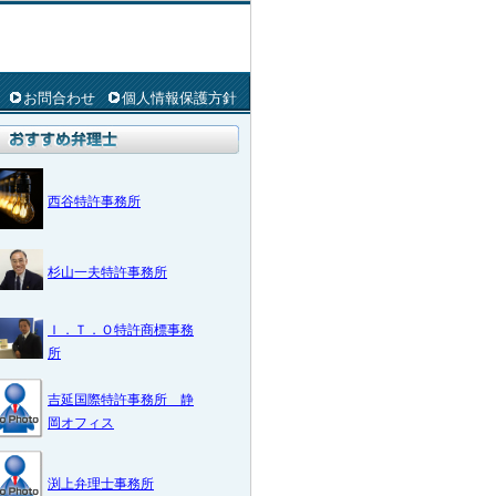
お問合わせ
個人情報保護方針
西谷特許事務所
杉山一夫特許事務所
Ｉ．Ｔ．Ｏ特許商標事務
所
吉延国際特許事務所 静
岡オフィス
渕上弁理士事務所