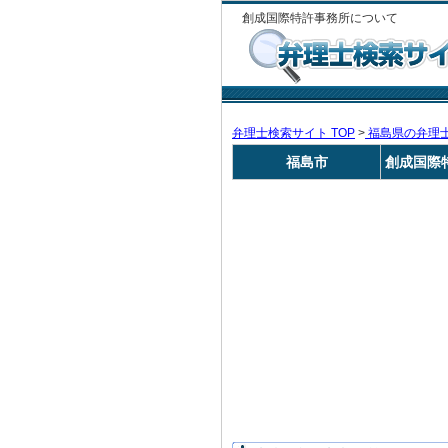
創成国際特許事務所について
弁理士検索サイト TOP
>
福島県の弁理
福島市
創成国際