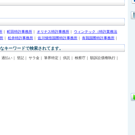
所
｜
町田特許事務所
｜
オリナス特許事務所
｜
ウィンテック（特許業務法
所
｜
松井特許事務所
｜
佐川慎悟国際特許事務所
｜
有我国際特許事務所
｜
なキーワードで検索されてます。
 過払い｜ 登記｜ サラ金｜ 筆界特定｜ 供託｜ 検察庁｜ 額訴訟債権執行｜