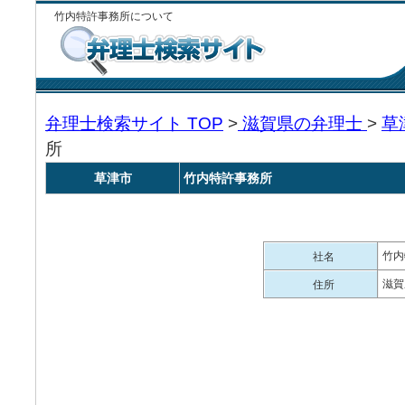
竹内特許事務所について
弁理士検索サイト TOP
>
滋賀県の弁理士
>
草
所
草津市
竹内特許事務所
竹内
社名
滋賀
住所