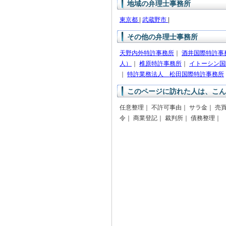
地域の弁理士事務所
東京都
|
武蔵野市
|
その他の弁理士事務所
天野内外特許事務所
｜
酒井国際特許事
人）
｜
椎原特許事務所
｜
イトーシン国
｜
特許業務法人 松田国際特許事務所
このページに訪れた人は、こん
任意整理｜ 不許可事由｜ サラ金｜ 売
令｜ 商業登記｜ 裁判所｜ 債務整理｜