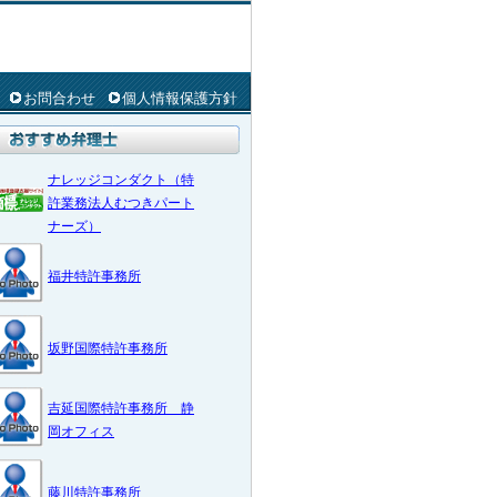
お問合わせ
個人情報保護方針
ナレッジコンダクト（特
許業務法人むつきパート
ナーズ）
福井特許事務所
坂野国際特許事務所
吉延国際特許事務所 静
岡オフィス
藤川特許事務所