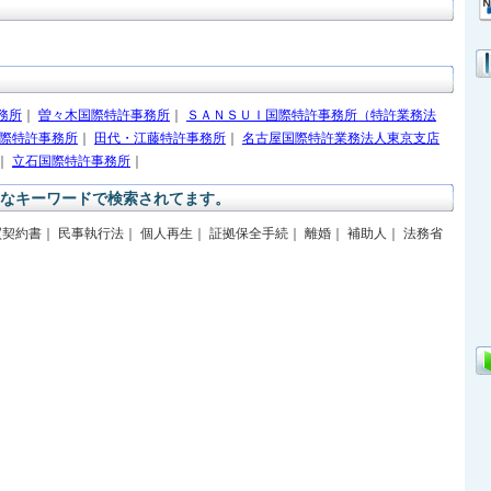
務所
｜
曽々木国際特許事務所
｜
ＳＡＮＳＵＩ国際特許事務所（特許業務法
際特許事務所
｜
田代・江藤特許事務所
｜
名古屋国際特許業務法人東京支店
｜
立石国際特許事務所
｜
なキーワードで検索されてます。
買契約書｜ 民事執行法｜ 個人再生｜ 証拠保全手続｜ 離婚｜ 補助人｜ 法務省