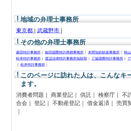
地域の弁理士事務所
東京都
|
武蔵野市
|
その他の弁理士事務所
森田特許事務所
｜
鯨田国際特許商標事務所
｜
本間知的財産事務所
｜
秋山
松本特許事務所
｜
渡辺法律特許事務所知財部
｜
三協国際特許事務所
｜
ア
｜
松井特許事務所
｜
このページに訪れた人は、こんなキ
ます。
消費者問題｜ 商業登記｜ 供託｜ 検察庁｜ 不
合会｜ 登記｜ 不動産登記｜ 借金返済｜ 売買
｜