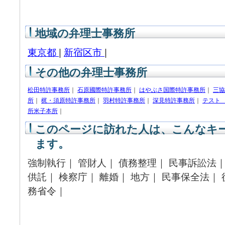
地域の弁理士事務所
東京都
|
新宿区市
|
その他の弁理士事務所
松田特許事務所
｜
石原國際特許事務所
｜
はやぶさ国際特許事務所
｜
三協
所
｜
梶・須原特許事務所
｜
羽村特許事務所
｜
深見特許事務所
｜
テスト
所米子本所
｜
このページに訪れた人は、こんなキ
ます。
強制執行｜ 管財人｜ 債務整理｜ 民事訴訟法｜
供託｜ 検察庁｜ 離婚｜ 地方｜ 民事保全法｜ 
務省令｜