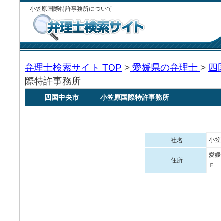
小笠原国際特許事務所について
弁理士検索サイト TOP
>
愛媛県の弁理士
>
四
際特許事務所
四国中央市
小笠原国際特許事務所
小笠
社名
愛媛
住所
Ｆ