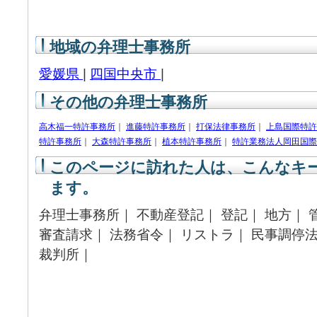
地域の弁理士事務所
愛媛県
|
四国中央市
|
その他の弁理士事務所
高木福一特許事務所
｜
進藤特許事務所
｜
打保法律事務所
｜
上島国際特許
特許事務所
｜
大森特許事務所
｜
植本特許事務所
｜
特許業務法人岡田国際
このページに訪れた人は、こんなキ
ます。
弁理士事務所｜ 不動産登記｜ 登記｜ 地方｜ 
審査請求｜ 法務省令｜ リストラ｜ 民事調停法
裁判所｜