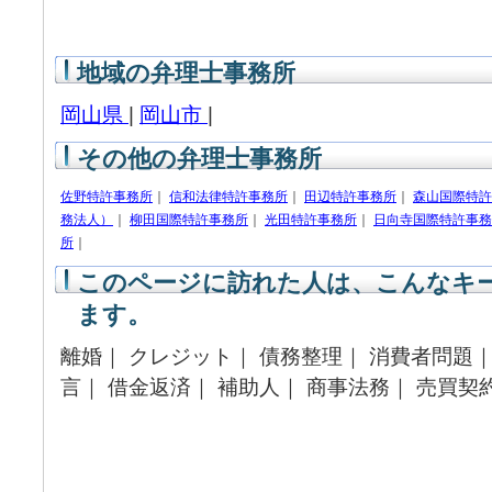
地域の弁理士事務所
岡山県
|
岡山市
|
その他の弁理士事務所
佐野特許事務所
｜
信和法律特許事務所
｜
田辺特許事務所
｜
森山国際特許
務法人）
｜
柳田国際特許事務所
｜
光田特許事務所
｜
日向寺国際特許事務
所
｜
このページに訪れた人は、こんなキ
ます。
離婚｜ クレジット｜ 債務整理｜ 消費者問題｜
言｜ 借金返済｜ 補助人｜ 商事法務｜ 売買契