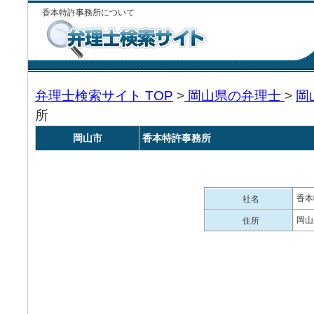
香本特許事務所について
弁理士検索サイト TOP
>
岡山県の弁理士
>
岡
所
岡山市
香本特許事務所
香本
社名
岡山
住所