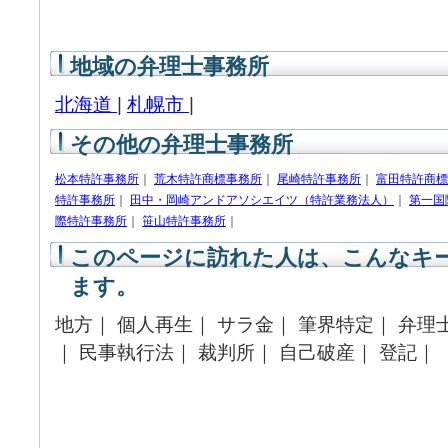
地域の弁理士事務所
北海道
|
札幌市
|
その他の弁理士事務所
松本特許事務所
｜
荒木特許商標事務所
｜
尾崎特許事務所
｜
富田特許商標
特許事務所
｜
田中・岡崎アンドアソシエイツ（特許業務法人）
｜
第一国
際特許事務所
｜
笹山特許事務所
｜
このページに訪れた人は、こんなキ
ます。
地方｜ 個人再生｜ サラ金｜ 筆界特定｜ 弁理
｜ 民事執行法｜ 裁判所｜ 自己破産｜ 登記｜