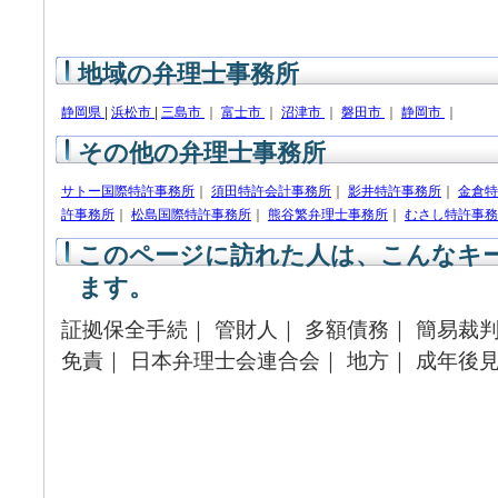
地域の弁理士事務所
静岡県
|
浜松市
|
三島市
｜
富士市
｜
沼津市
｜
磐田市
｜
静岡市
｜
その他の弁理士事務所
サトー国際特許事務所
｜
須田特許会計事務所
｜
影井特許事務所
｜
金倉特
許事務所
｜
松島国際特許事務所
｜
熊谷繁弁理士事務所
｜
むさし特許事務
このページに訪れた人は、こんなキ
ます。
証拠保全手続｜ 管財人｜ 多額債務｜ 簡易裁判
免責｜ 日本弁理士会連合会｜ 地方｜ 成年後