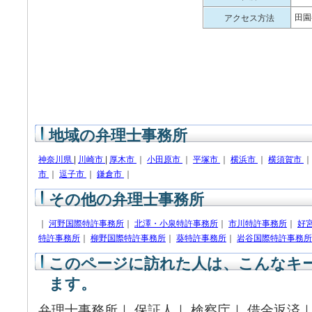
田園
アクセス方法
地域の弁理士事務所
神奈川県
|
川崎市
|
厚木市
｜
小田原市
｜
平塚市
｜
横浜市
｜
横須賀市
市
｜
逗子市
｜
鎌倉市
｜
その他の弁理士事務所
｜
河野国際特許事務所
｜
北澤・小泉特許事務所
｜
市川特許事務所
｜
好
特許事務所
｜
柳野国際特許事務所
｜
葵特許事務所
｜
岩谷国際特許事務所
このページに訪れた人は、こんなキ
ます。
弁理士事務所｜ 保証人｜ 検察庁｜ 借金返済｜