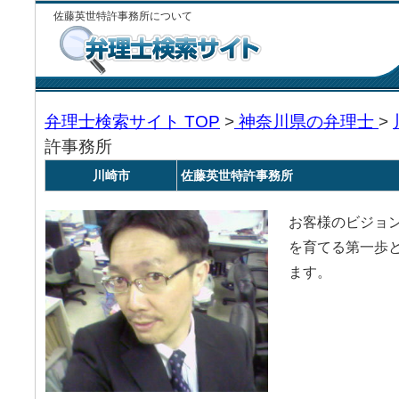
佐藤英世特許事務所について
弁理士検索サイト TOP
>
神奈川県の弁理士
>
許事務所
川崎市
佐藤英世特許事務所
お客様のビジョ
を育てる第一歩
ます。