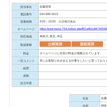
佐藤英世
担当者名
044-888-5615
電話番号
9:00～18:00 土日祝日休み
営業時間
https://zest-moss-754.notion.site/ff21ef83c88746
ホームページ
神奈川､東京､埼玉
対応地域
取扱業務
ホームページに目安の料金が掲載されています。
料金
常にお客様と向き合える仕事をしたいと思っており
一言コメント
経歴
資格
設立年度
佐藤
社名
神奈
住所