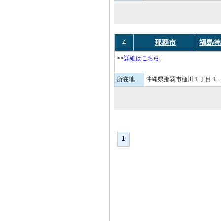
4
那覇市
福島特
>>
詳細はこちら
所在地
沖縄県那覇市樋川１丁目１−
1