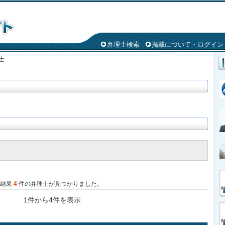
弁理士検索
掲載について・ログイン
士
た結果
4
件の弁理士が見つかりました。
1件から4件を表示