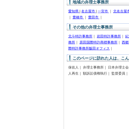
地域の弁理士事務所
愛知県
|
名古屋市
|
一宮市
｜
北名古屋
｜
豊橋市
｜
豊田市
｜
その他の弁理士事務所
北斗特許事務所
｜
岩田特許事務所
｜
紀
務所
｜
原田国際特許商標事務所
｜
西郷
際特許事務所飯田オフィス
｜
このページに訪れた人は、こん
保佐人｜ 弁理士事務所｜ 日本弁理士会
人再生｜ 額訴訟債権執行｜ 監督委員｜