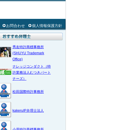
お問合わせ
個人情報保護方針
秀友特許商標事務所
(SHUYU Trademark
Office)
ナレッジコンダクト（特
許業務法人むつきパート
ナーズ）
松田国際特許事務所
kakeruIP弁理士法人
小原特許商標事務所