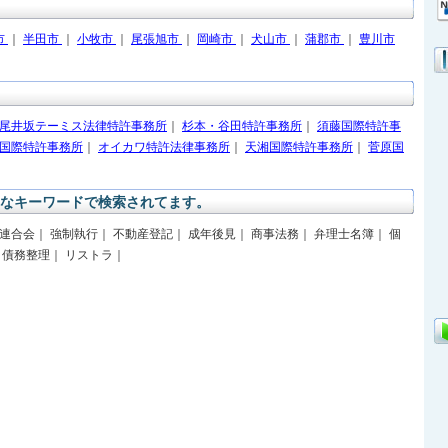
市
｜
半田市
｜
小牧市
｜
尾張旭市
｜
岡崎市
｜
犬山市
｜
蒲郡市
｜
豊川市
尾井坂テーミス法律特許事務所
｜
杉本・谷田特許事務所
｜
須藤国際特許事
国際特許事務所
｜
オイカワ特許法律事務所
｜
天湘国際特許事務所
｜
菅原国
なキーワードで検索されてます。
連合会｜ 強制執行｜ 不動産登記｜ 成年後見｜ 商事法務｜ 弁理士名簿｜ 個
 債務整理｜ リストラ｜