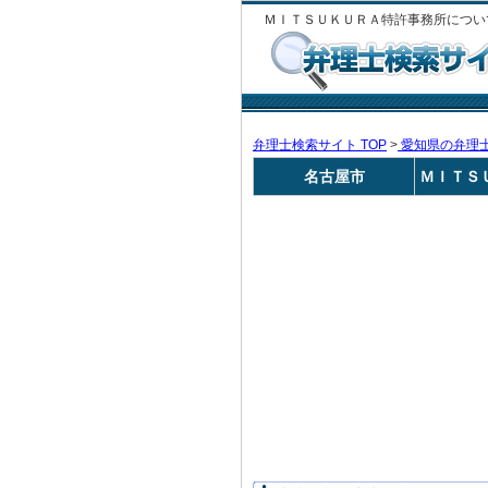
ＭＩＴＳＵＫＵＲＡ特許事務所につい
弁理士検索サイト TOP
>
愛知県の弁理
名古屋市
ＭＩＴＳ