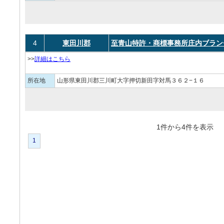
4
東田川郡
至青山特許・商標事務所庄内ブラン
>>
詳細はこちら
所在地
山形県東田川郡三川町大字押切新田字対馬３６２−１６
1件から4件を表
1