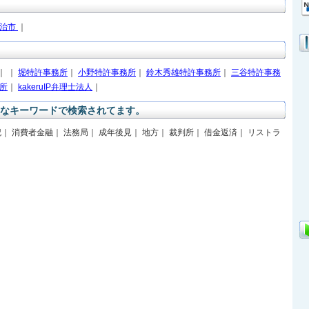
治市
｜
｜
｜
堀特許事務所
｜
小野特許事務所
｜
鈴木秀雄特許事務所
｜
三谷特許事務
所
｜
kakeruIP弁理士法人
｜
なキーワードで検索されてます。
｜ 消費者金融｜ 法務局｜ 成年後見｜ 地方｜ 裁判所｜ 借金返済｜ リストラ