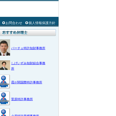
お問合わせ
個人情報保護方針
パーチェ特許知財事務所
しげいずみ知財綜合事務
所
霞が関国際特許事務所
菅原特許事務所