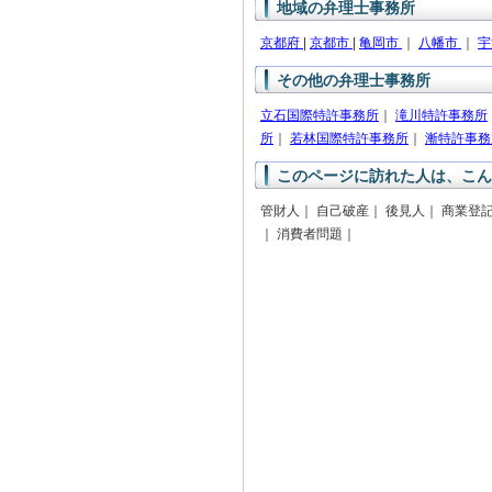
地域の弁理士事務所
京都府
|
京都市
|
亀岡市
｜
八幡市
｜
宇
その他の弁理士事務所
立石国際特許事務所
｜
滝川特許事務所
所
｜
若林国際特許事務所
｜
漸特許事務
このページに訪れた人は、こん
管財人｜ 自己破産｜ 後見人｜ 商業登記
｜ 消費者問題｜