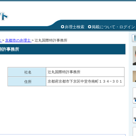
弁理士検索
掲載について・ログイン
士
>
京都市の弁理士
> 辻丸国際特許事務所
特許事務所
辻丸国際特許事務所
社名
京都府京都市下京区中堂寺南町１３４−３０１
住所